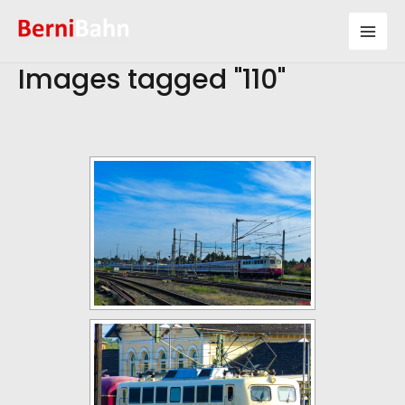
Zum
Inhalt
Mai
springen
Images tagged "110"
Men