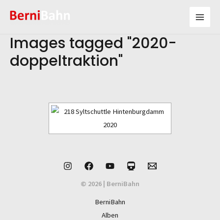
Zum
Inhalt
Mai
springen
Images tagged "2020-
Men
doppeltraktion"
© 2026 | BerniBahn
BerniBahn
Alben