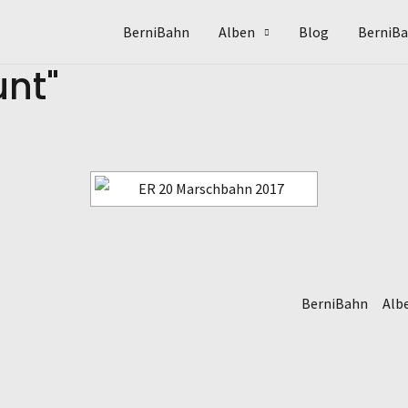
BerniBahn
Alben
Blog
BerniBa
nt"
BerniBahn
Alb