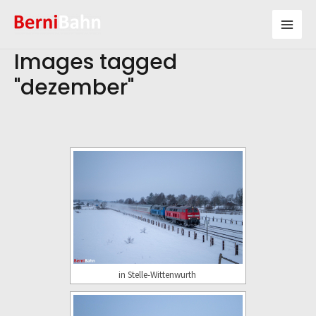
Zum
Inhalt
Mai
springen
Images tagged
Men
"dezember"
in Stelle-Wittenwurth