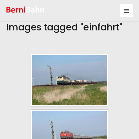
Zum
Inhalt
Mai
springen
Images tagged "einfahrt"
Men