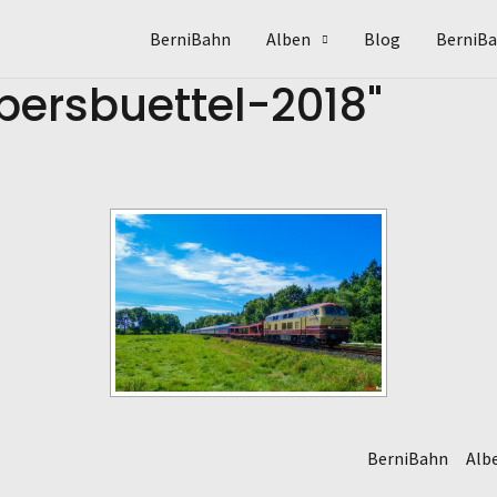
BerniBahn
Alben
Blog
BerniBa
bersbuettel-2018"
BerniBahn
Alb