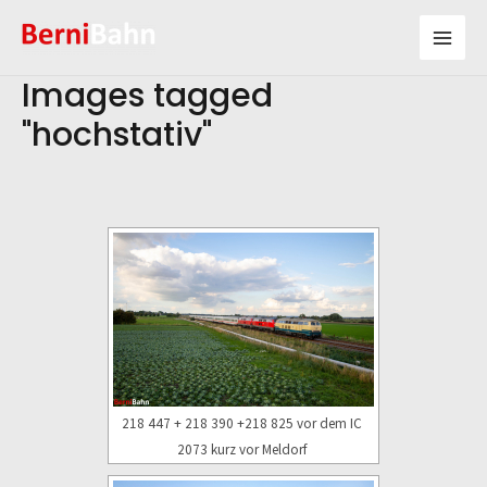
Zum
Inhalt
Mai
springen
Images tagged
Men
"hochstativ"
218 447 + 218 390 +218 825 vor dem IC
2073 kurz vor Meldorf