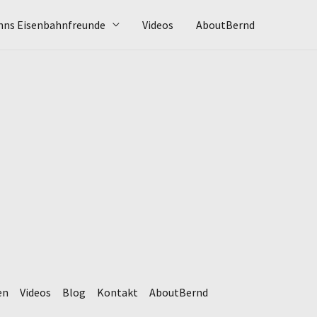
hns Eisenbahnfreunde
Videos
AboutBernd
en
Videos
Blog
Kontakt
AboutBernd