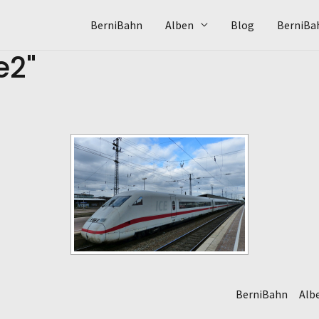
BerniBahn
Alben
Blog
BerniBa
e2"
BerniBahn
Alb