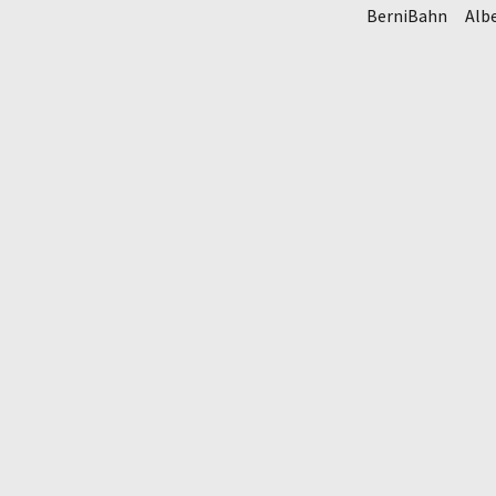
BerniBahn
Alb