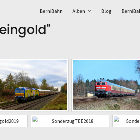
BerniBahn
Alben
Blog
BerniBa
eingold"