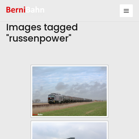
Zum
Inhalt
Mai
springen
Images tagged
Men
"russenpower"