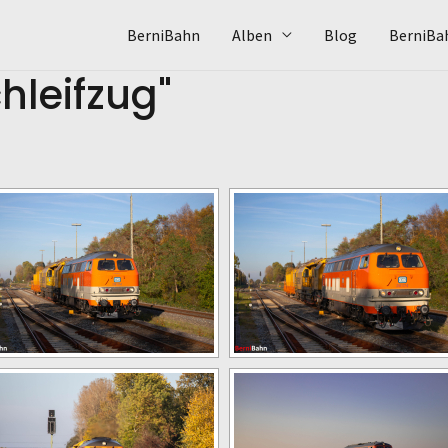
BerniBahn
Alben
Blog
BerniBa
hleifzug"