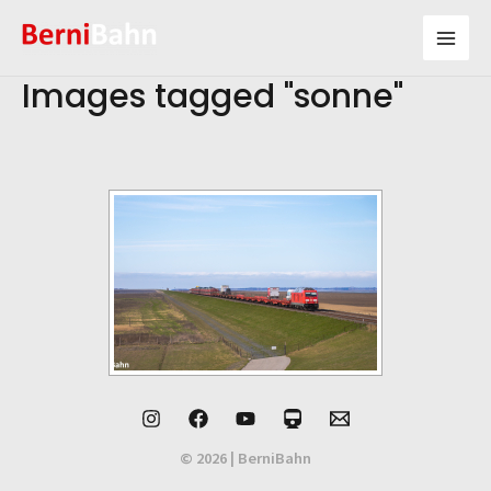
Zum
Inhalt
Mai
springen
Images tagged "sonne"
Men
© 2026 | BerniBahn