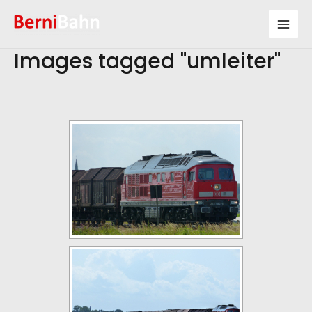
Zum
Inhalt
Mai
springen
Images tagged "umleiter"
Men