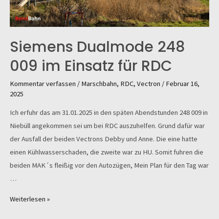
Siemens Dualmode 248
009 im Einsatz für RDC
Kommentar verfassen
/
Marschbahn
,
RDC
,
Vectron
/
Februar 16,
2025
Ich erfuhr das am 31.01.2025 in den späten Abendstunden 248 009 in
Niebüll angekommen sei um bei RDC auszuhelfen. Grund dafür war
der Ausfall der beiden Vectrons Debby und Anne. Die eine hatte
einen Kühlwasserschaden, die zweite war zu HU. Somit fuhren die
beiden MAK´s fleißig vor den Autozügen, Mein Plan für den Tag war
…
Siemens
Weiterlesen »
Dualmode