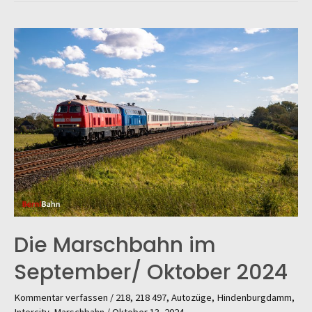
248
009
im
Einsatz
für
RDC
Die Marschbahn im
September/ Oktober 2024
Kommentar verfassen
/
218
,
218 497
,
Autozüge
,
Hindenburgdamm
,