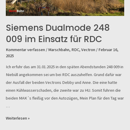
Siemens Dualmode 248
009 im Einsatz für RDC
Kommentar verfassen
/
Marschbahn
,
RDC
,
Vectron
/
Februar 16,
2025
Ich erfuhr das am 31.01.2025 in den späten Abendstunden 248 009 in
Niebüll angekommen sei um bei RDC auszuhelfen. Grund dafür war
der Ausfall der beiden Vectrons Debby und Anne. Die eine hatte
einen Kühlwasserschaden, die zweite war zu HU. Somit fuhren die
beiden MAK´s fleißig vor den Autozügen, Mein Plan für den Tag war
…
Siemens
Weiterlesen »
Dualmode