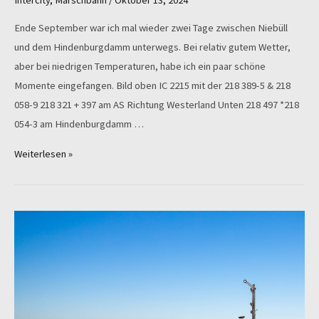
Intercity
,
Marschbahn
/
Oktober 13, 2024
Ende September war ich mal wieder zwei Tage zwischen Niebüll
und dem Hindenburgdamm unterwegs. Bei relativ gutem Wetter,
aber bei niedrigen Temperaturen, habe ich ein paar schöne
Momente eingefangen. Bild oben IC 2215 mit der 218 389-5 & 218
058-9 218 321 + 397 am AS Richtung Westerland Unten 218 497 *218
054-3 am Hindenburgdamm …
Die
Weiterlesen »
Marschbahn
im
September/
Oktober
2024