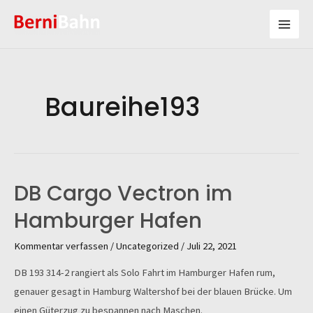
Zum
Inhalt
Mai
springen
Men
Baureihe193
DB Cargo Vectron im
Hamburger Hafen
Kommentar verfassen
/
Uncategorized
/
Juli 22, 2021
DB 193 314-2 rangiert als Solo Fahrt im Hamburger Hafen rum,
genauer gesagt in Hamburg Waltershof bei der blauen Brücke. Um
einen Güterzug zu bespannen nach Maschen.