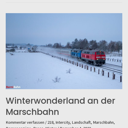
248
503
am
20.
&
21.
Januar
2026
Winterwonderland an der
Marschbahn
Kommentar verfassen
/
218
,
Intercity
,
Landschaft
,
Marschbahn
,