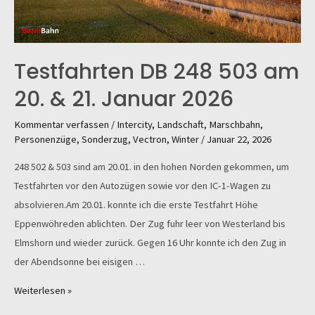
Testfahrten DB 248 503 am
20. & 21. Januar 2026
Kommentar verfassen
/
Intercity
,
Landschaft
,
Marschbahn
,
Personenzüge
,
Sonderzug
,
Vectron
,
Winter
/
Januar 22, 2026
248 502 & 503 sind am 20.01. in den hohen Norden gekommen, um
Testfahrten vor den Autozügen sowie vor den IC-1-Wagen zu
absolvieren.Am 20.01. konnte ich die erste Testfahrt Höhe
Eppenwöhreden ablichten. Der Zug fuhr leer von Westerland bis
Elmshorn und wieder zurück. Gegen 16 Uhr konnte ich den Zug in
der Abendsonne bei eisigen …
Testfahrten
Weiterlesen »
DB