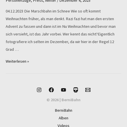
Personenzüge
,
Press
,
Winter
/
Dezember 4, 2023
04.12.2023 Die Marschbahn im Schnee Wie so oft kommt
Weihnachten früher, als man denkt. Razi fazi hat man den ersten
Advent zu fassen und dann ist im Nu Weihnachten und bevor man
sich versieht, ist das Jahr vorbei. Wer kennt das nicht?Eigentlich
fotografiere ich selten im Dezember, da wir hier in der Regel 12
Grad …
Winterwonderland
Weiterlesen »
an
der
Marschbahn
© 2026 | BerniBahn
BerniBahn
Alben
Videos