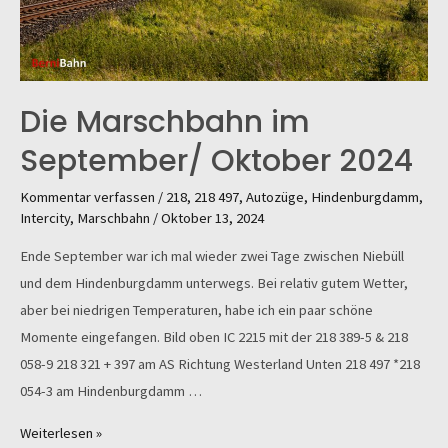
Die Marschbahn im
September/ Oktober 2024
Kommentar verfassen
/
218
,
218 497
,
Autozüge
,
Hindenburgdamm
,
Intercity
,
Marschbahn
/
Oktober 13, 2024
Ende September war ich mal wieder zwei Tage zwischen Niebüll
und dem Hindenburgdamm unterwegs. Bei relativ gutem Wetter,
aber bei niedrigen Temperaturen, habe ich ein paar schöne
Momente eingefangen. Bild oben IC 2215 mit der 218 389-5 & 218
058-9 218 321 + 397 am AS Richtung Westerland Unten 218 497 *218
054-3 am Hindenburgdamm …
Die
Weiterlesen »