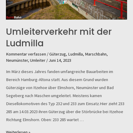
Umleiterverkehr mit der
Ludmilla
Kommentar verfassen
/
Güterzug
,
Ludmilla
,
Marschbahn
,
Neumünster
,
Umleiter
/
Juni 14, 2023
Im März dieses Jahres fanden umfangreiche Bauarbeiten im
Bereich Hamburg-Altona statt. Aus diesem Grund wurden
Güterzüge von Itzehoe über Elmshorn, Neumünster und Bad
Segeberg nach Maschen umgeleitet. Meistens kamen
Diesellokomotiven des Typ 232 und 233 zum Einsatz.Hier zieht 233
285 am 14.03.2023 ihren Güterzug über die Störbrücke bei Itzehoe
Richtung Elmshorn. Oben: 233 285 wartet …
Umleiterverkehr
Weiterlesen »