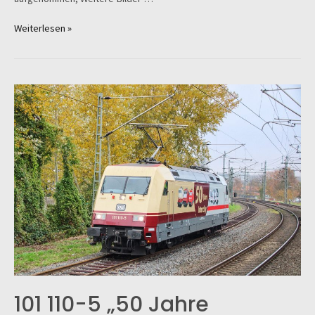
Russenpower
Weiterlesen »
auf
der
Marschbahn
101 110-5 „50 Jahre