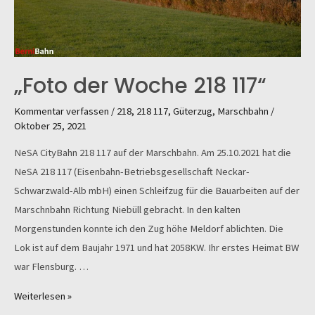
„Foto der Woche 218 117“
Kommentar verfassen
/
218
,
218 117
,
Güterzug
,
Marschbahn
/
Oktober 25, 2021
NeSA CityBahn 218 117 auf der Marschbahn. Am 25.10.2021 hat die
NeSA 218 117 (Eisenbahn-Betriebsgesellschaft Neckar-
Schwarzwald-Alb mbH) einen Schleifzug für die Bauarbeiten auf der
Marschnbahn Richtung Niebüll gebracht. In den kalten
Morgenstunden konnte ich den Zug höhe Meldorf ablichten. Die
Lok ist auf dem Baujahr 1971 und hat 2058KW. Ihr erstes Heimat BW
war Flensburg. …
„Foto
Weiterlesen »
der