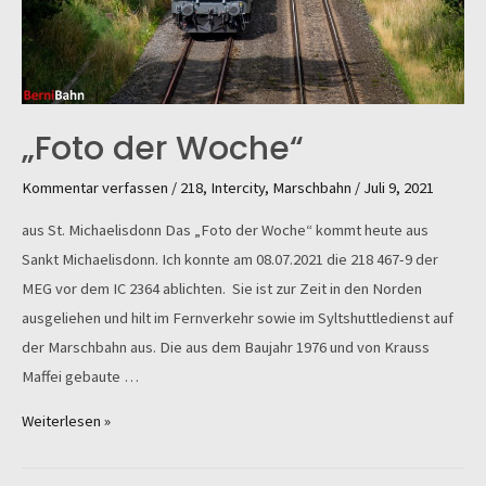
„Foto der Woche“
Kommentar verfassen
/
218
,
Intercity
,
Marschbahn
/
Juli 9, 2021
aus St. Michaelisdonn Das „Foto der Woche“ kommt heute aus
Sankt Michaelisdonn. Ich konnte am 08.07.2021 die 218 467-9 der
MEG vor dem IC 2364 ablichten. Sie ist zur Zeit in den Norden
ausgeliehen und hilt im Fernverkehr sowie im Syltshuttledienst auf
der Marschbahn aus. Die aus dem Baujahr 1976 und von Krauss
Maffei gebaute …
„Foto
Weiterlesen »
der
Woche“