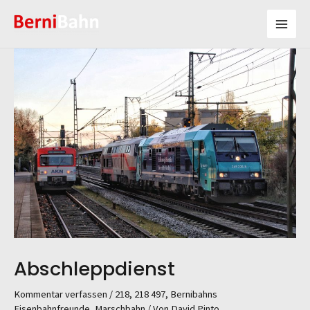
Abschleppdienst
Kommentar verfassen
/
218
,
218 497
,
Bernibahns
Eisenbahnfreunde
,
Marschbahn
/ Von
David Pinto