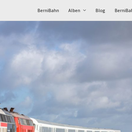
BerniBahn
Alben
Blog
BerniBa