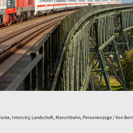
rücke
,
Intercity
,
Landschaft
,
Marschbahn
,
Personenzüge
/ Von
Ber