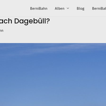
BerniBahn
Alben
Blog
BerniBa
ach Dagebüll?
hn