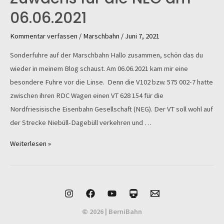
06.06.2021
Kommentar verfassen
/
Marschbahn
/
Juni 7, 2021
Sonderfuhre auf der Marschbahn Hallo zusammen, schön das du
wieder in meinem Blog schaust. Am 06.06.2021 kam mir eine
besondere Fuhre vor die Linse. Denn die V102 bzw. 575 002-7 hatte
zwischen ihren RDC Wagen einen VT 628 154 für die
Nordfriesisische Eisenbahn Gesellschaft (NEG). Der VT soll wohl auf
der Strecke Niebüll-Dagebüll verkehren und …
Zuwachs
Weiterlesen »
für
die
NEG
am
06.06.2021
© 2026 | BerniBahn