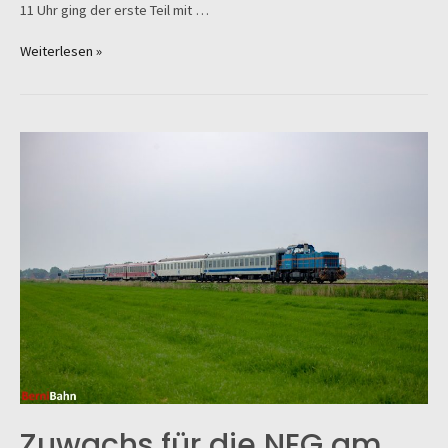
11 Uhr ging der erste Teil mit …
RDC
Weiterlesen »
im
Auftrag
für
VTG
Zuwachs für die NEG am