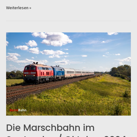
Keine
Weiterlesen »
Kurswagen
mehr
nach
Dagebüll?
Die Marschbahn im