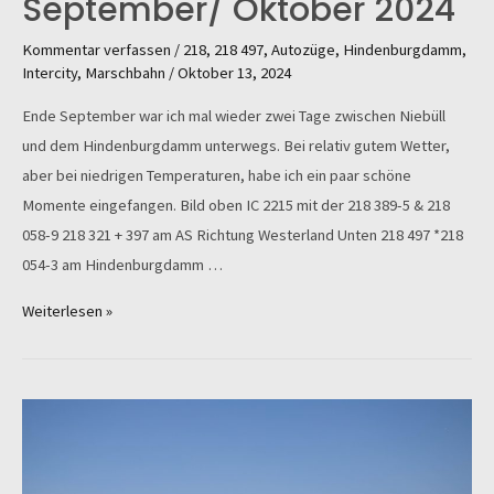
September/ Oktober 2024
Kommentar verfassen
/
218
,
218 497
,
Autozüge
,
Hindenburgdamm
,
Intercity
,
Marschbahn
/
Oktober 13, 2024
Ende September war ich mal wieder zwei Tage zwischen Niebüll
und dem Hindenburgdamm unterwegs. Bei relativ gutem Wetter,
aber bei niedrigen Temperaturen, habe ich ein paar schöne
Momente eingefangen. Bild oben IC 2215 mit der 218 389-5 & 218
058-9 218 321 + 397 am AS Richtung Westerland Unten 218 497 *218
054-3 am Hindenburgdamm …
Die
Weiterlesen »
Marschbahn
im
September/
Oktober
2024