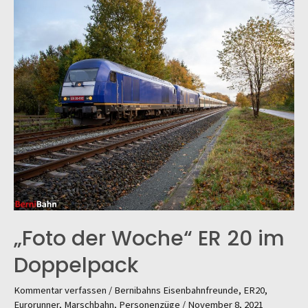
„Foto der Woche“ ER 20 im
Doppelpack
Kommentar verfassen
/
Bernibahns Eisenbahnfreunde
,
ER20
,
Eurorunner
,
Marschbahn
,
Personenzüge
/
November 8, 2021