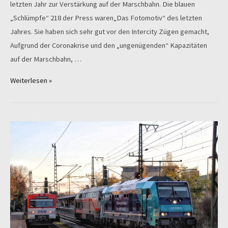
letzten Jahr zur Verstärkung auf der Marschbahn. Die blauen
„Schlümpfe“ 218 der Press waren„Das Fotomotiv“ des letzten
Jahres. Sie haben sich sehr gut vor den Intercity Zügen gemacht,
Aufgrund der Coronakrise und den „ungenügenden“ Kapazitäten
auf der Marschbahn, …
246
Weiterlesen »
049-
2
im
InterCity-
Dienst