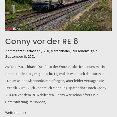
Conny vor der RE 6
Kommentar verfassen
/
218
,
Marschbahn
,
Personenzüge
/
September 9, 2021
Auf der Marschbahn Das Foto der Woche habe ich dieses mal in
Rehm-Flede-Bargen gemacht. Eigentlich wollte ich das Motiv in
Husum an der Klappbrücke einfangen, aber leider versagte die
Technik. Zum Glück konnte ich einen Tag später doch noch Conny
218 460 vor dem RE 6 ablichten. Conny war schon öfters zur
Unterstützung im Norden, …
Conny
Weiterlesen »