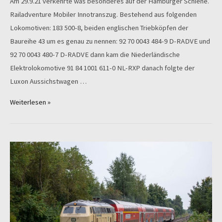
Am 29.9.21 verkehrte was besonderes auf der Hamburger Schiene.
Railadventure Mobiler Innotranszug. Bestehend aus folgenden
Lokomotiven: 183 500-8, beiden englischen Triebköpfen der
Baureihe 43 um es genau zu nennen: 92 70 0043 484-9 D-RADVE und
92 70 0043 480-7 D-RADVE dann kam die Niederländische
Elektrolokomotive 91 84 1001 611-0 NL-RXP danach folgte der
Luxon Aussichstwagen …
Railadventure
Weiterlesen »
am
29.09.2021
in
Hamburg-
Altona