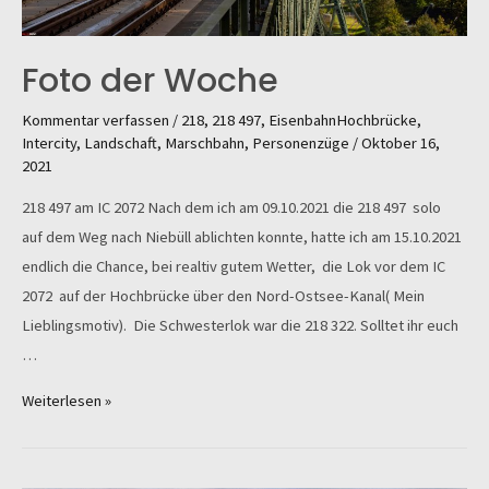
Foto der Woche
Kommentar verfassen
/
218
,
218 497
,
EisenbahnHochbrücke
,
Intercity
,
Landschaft
,
Marschbahn
,
Personenzüge
/
Oktober 16,
2021
218 497 am IC 2072 Nach dem ich am 09.10.2021 die 218 497 solo
auf dem Weg nach Niebüll ablichten konnte, hatte ich am 15.10.2021
endlich die Chance, bei realtiv gutem Wetter, die Lok vor dem IC
2072 auf der Hochbrücke über den Nord-Ostsee-Kanal( Mein
Lieblingsmotiv). Die Schwesterlok war die 218 322. Solltet ihr euch
…
Foto
Weiterlesen »
der
Woche