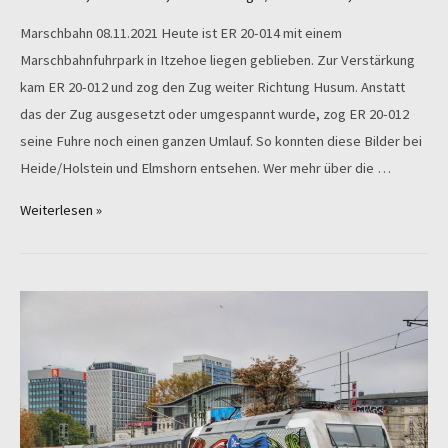
Marschbahn 08.11.2021 Heute ist ER 20-014 mit einem
Marschbahnfuhrpark in Itzehoe liegen geblieben. Zur Verstärkung
kam ER 20-012 und zog den Zug weiter Richtung Husum. Anstatt
das der Zug ausgesetzt oder umgespannt wurde, zog ER 20-012
seine Fuhre noch einen ganzen Umlauf. So konnten diese Bilder bei
Heide/Holstein und Elmshorn entsehen. Wer mehr über die …
„Foto
Weiterlesen »
der
Woche“
ER
20
im
Doppelpack