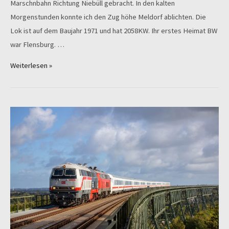
Marschnbahn Richtung Niebüll gebracht. In den kalten
Morgenstunden konnte ich den Zug höhe Meldorf ablichten. Die
Lok ist auf dem Baujahr 1971 und hat 2058KW. Ihr erstes Heimat BW
war Flensburg. …
„Foto
Weiterlesen »
der
Woche
218
117“