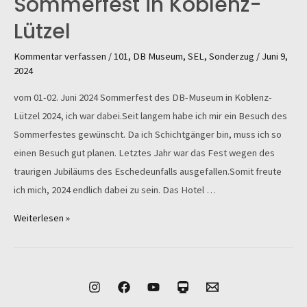
Sommerfest in Koblenz-
Lützel
Kommentar verfassen
/
101
,
DB Museum
,
SEL
,
Sonderzug
/
Juni 9,
2024
vom 01-02. Juni 2024 Sommerfest des DB-Museum in Koblenz-
Lützel 2024, ich war dabei.Seit langem habe ich mir ein Besuch des
Sommerfestes gewünscht. Da ich Schichtgänger bin, muss ich so
einen Besuch gut planen. Letztes Jahr war das Fest wegen des
traurigen Jubiläums des Eschedeunfalls ausgefallen.Somit freute
ich mich, 2024 endlich dabei zu sein. Das Hotel …
Sommerfest
Weiterlesen »
in
Koblenz-
Lützel